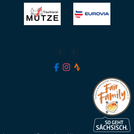
fab fa-facebook-f
fab fa-instagram
fab fa-strava