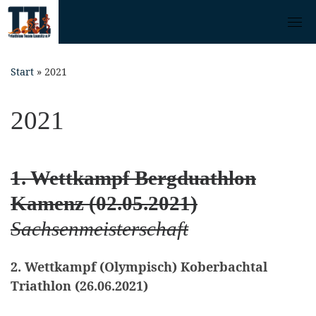
Skip
to
content
Start
»
2021
2021
1. Wettkampf Bergduathlon
Kamenz (02.05.2021)
Sachsenmeisterschaft
2. Wettkampf (Olympisch) Koberbachtal
Triathlon (26.06.2021)