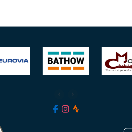
fab fa-facebook-f
fab fa-instagram
fab fa-strava