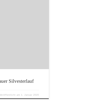
r aus ganz Sachsen zum
elen bekannten Gesichtern
o konnte sich Markus
 über die 9,2km lange
 Wanderpokal mit […]
uer Silvesterlauf
Veröffentlicht am
1. Januar 2020