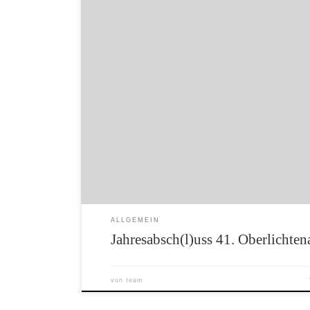
Zum 41. mal lud die SG Oberlichtenau Sportle
traditionellen Lauf am Silvestertag ein. Mit vi
wurde das Jahr 2019 sportlich verabschiedet. S
Thomschke bei seinem Heimwettkampf den Sieg
Strecke sichern und damit auch den begehrten
ALLGEMEIN
Jahresabsch(l)uss 41. Oberlichtena
von
team