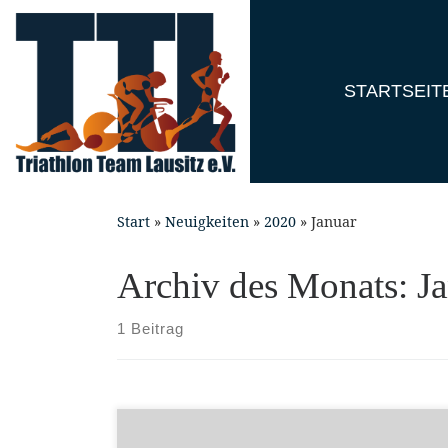
Skip
to
content
STARTSEIT
Start
»
Neuigkeiten
»
2020
»
Januar
Archiv des Monats:
J
1 Beitrag